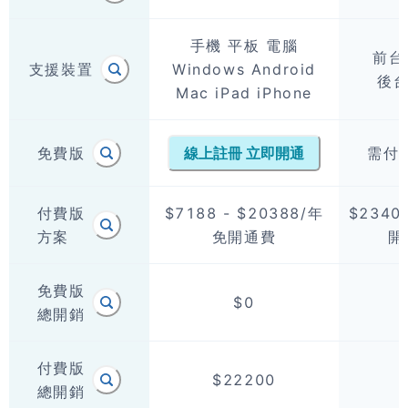
手機 平板 電腦

前台僅
支援裝置
Windows Android

後
Mac iPad iPhone
免費版
需付$
線上註冊 立即開通
付費版

$7188 - $20388/年

$23400
方案
免開通費
開
免費版

$0
總開銷
付費版

$22200
總開銷