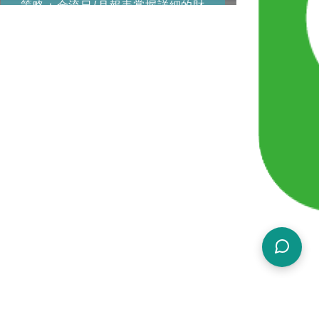
策略；金流日/月報表掌握詳細的財
迅速掌
務數據，並支援與上個月及去年同期
報表也
的銷售業績做比較。