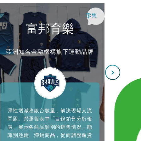
零售
富邦育樂
顏
亞洲知名金融機構旗下運動品牌
台
彈性增減收銀台數量，解決現場人流
演唱會
問題。營運報表中「目錄銷售分析報
混亂，有
表」展示各商品類別的銷售情況，能
程更快
識別熱銷、滯銷商品，從而調整進貨
唱會結