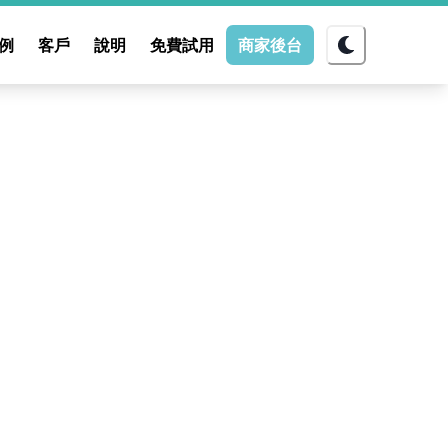
例
客戶
說明
免費試用
商家後台
10:06