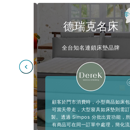
餐飲
零
品
德瑞克名床
果冰品
全台知名連鎖床墊品牌
，選擇冰品
顧客於門市消費時，小型商品如床包
，無需排隊
可當天帶走，大型寢具如床墊則需訂
加快點餐速
製。透過 Simpos 分批出貨功能，
升了顧客的
有商品可在同一訂單中處理，簡化流