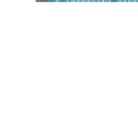
Simpos
程，方便管理庫存與配送，確保顧客
自動扣除，
在不同時間點順利收到各類商品，提
算！
升了購物體驗和服務效率。