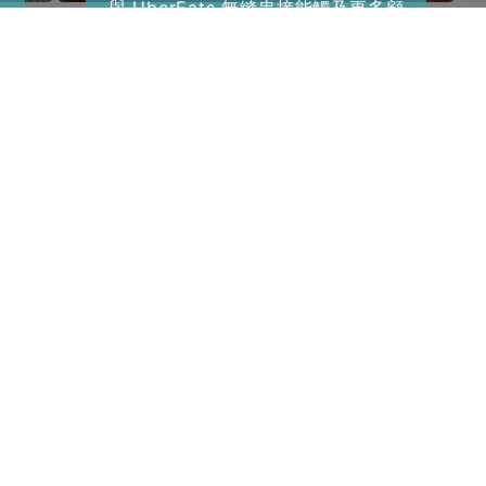
與 UberEats 無縫串接能觸及更多顧
客，為餐廳帶來更多、更穩定的收入
更多客戶
來源！