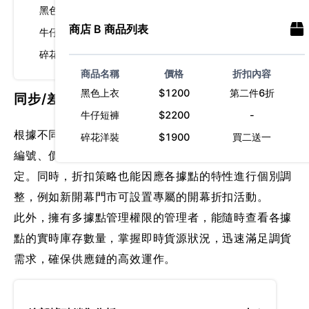
黑色上衣
$1000
-
商店
B
商品列表
牛仔短褲
$2200
第二件6折
碎花洋裝
$1900
買二送一
商品名稱
價格
折扣內容
黑色上衣
$1200
第二件6折
同步/差異化商品資訊
牛仔短褲
$2200
-
根據不同據點的需求，管理者可靈活調整各據點的商品
碎花洋裝
$1900
買二送一
編號、價格及成本資訊，實現一致或差異化的商品設
定。同時，折扣策略也能因應各據點的特性進行個別調
整，例如新開幕門市可設置專屬的開幕折扣活動。
此外，擁有多據點管理權限的管理者，能隨時查看各據
點的實時庫存數量，掌握即時貨源狀況，迅速滿足調貨
需求，確保供應鏈的高效運作。