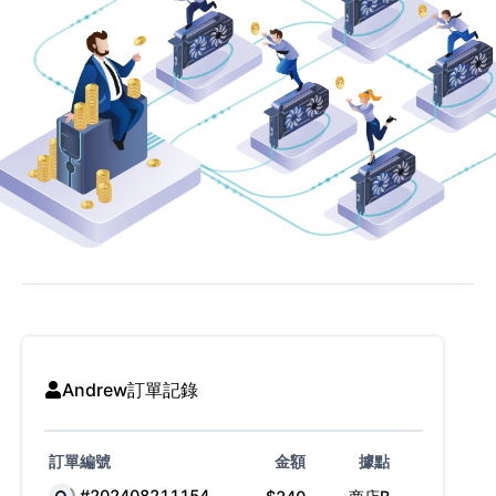
Andrew
訂單記錄
訂單編號
金額
據點
#202408211154