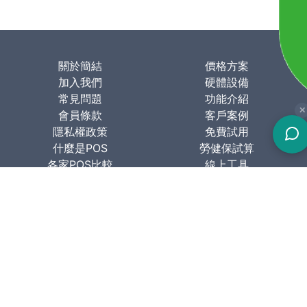
關於簡結
價格方案
加入我們
硬體設備
常見問題
功能介紹
✕
會員條款
客戶案例
隱私權政策
免費試用
什麼是POS
勞健保試算
各家POS比較
線上工具
關於簡結
簡結科技股份有限公司
106台北市大安區羅斯福路三段77號10樓
週一至週五 AM 11:00-PM 5:00
電話: 02-23631680
support@simpos.com.tw