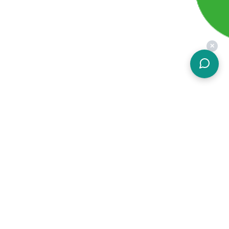
✕
關於簡結
價格方案
加入我們
硬體設備
常見問題
功能介紹
會員條款
客戶案例
隱私權政策
免費試用
什麼是POS
勞健保試算
各家POS比較
線上工具
關於簡結