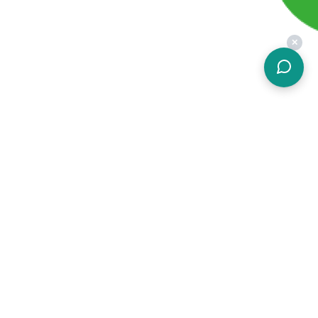
✕
關於簡結
價格方案
加入我們
硬體設備
常見問題
功能介紹
會員條款
客戶案例
隱私權政策
免費試用
什麼是POS
勞健保試算
各家POS比較
線上工具
關於簡結
簡結科技股份有限公司