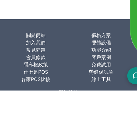
支援與
扣
收到各
上個月
，不
類商
及去年
要再
品，提
同期的
動計
升了購
關於簡結
價格方案
銷售業
！
物體驗
加入我們
硬體設備
績做比
和服務
常見問題
功能介紹
較。
效率。
會員條款
客戶案例
隱私權政策
免費試用
什麼是POS
勞健保試算
各家POS比較
線上工具
關於簡結
簡結科技股份有限公司
106台北市大安區羅斯福路三段77號10樓
週一至週五 AM 11:00-PM 5:00
電話: 02-23631680