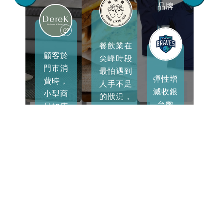
品牌
餐飲業在
客可
顧客於
演
尖峰時段
鬆透
門市消
的
最怕遇到
彈性增
手機
費時，
銷
人手不足
減收銀
餐，
小型商
片
的狀況，
台數
擇冰
品如床
了
導入
量，解
和水
包可當
的
Simpos
更多客戶
決現場
、配
天帶
帳
後，顧客
人流問
等加
走，大
捷
可以在線
題。營
選
型寢具
上點餐並
運報表
，無
如床墊
存
付款，減
中「目
排隊
則需訂
會
少人力需
錄銷售
待即
製。透
商
求的同
分析報
完成
過
盤
時，也大
表」展