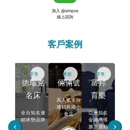
加入 @simpos
線上諮詢
客戶案例
餐飲
零售
餐飲
零售
大冰
德瑞克
倆倆號
富邦
品
名床
育樂
KA
高人氣全台
連鎖異國小
連鎖新
全台知名連
亞洲知名
台
食店
果冰品
鎖床墊品牌
金融機構
嘻
旗下運動