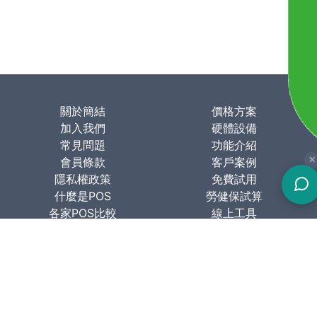
關於簡結
價格方案
加入我們
硬體設備
常見問題
功能介紹
會員條款
客戶案例
✕
隱私權政策
免費試用
什麼是POS
勞健保試算
各家POS比較
線上工具
關於簡結
簡結科技股份有限公司
106台北市大安區羅斯福路三段77號10樓
週一至週五 AM 11:00-PM 5:00