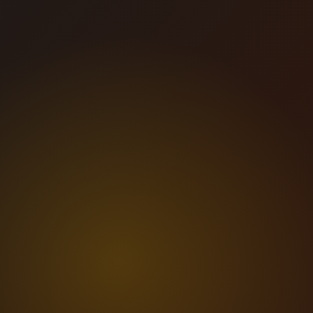
2-7 天匯入完成
5 分鐘上手
依品項規模
員工免訓練
預約 Demo
→
看咖啡店方案