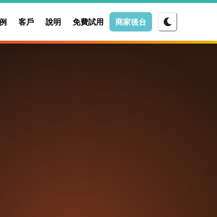
立即註冊
加 LINE
例
客戶
說明
免費試用
商家後台
中
週一至五 11:00–18:00
送出
30 秒