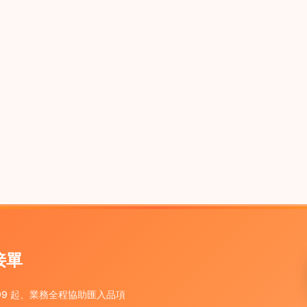
沒系統做電商
不能宅配豆子」— 想做但沒系統可上線
接單
99 起、業務全程協助匯入品項