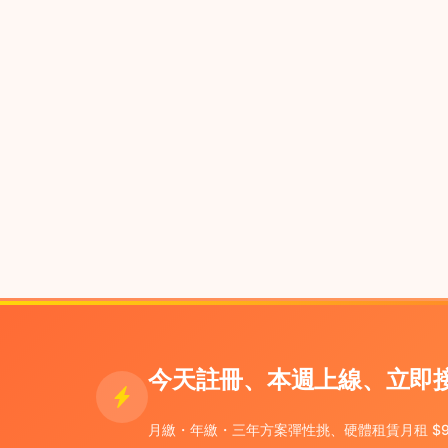
想賣咖啡豆 / 周邊但
老客戶問「家裡也想煮你的咖啡，能
今天註冊、本週上線、立即
月繳・年繳・三年方案彈性挑、硬體租賃月租 $