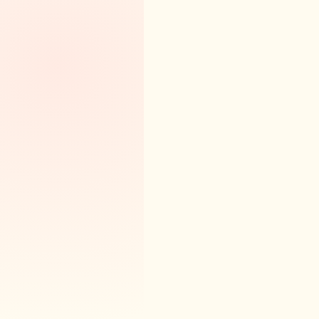
適合社區麵店 / 小吃 / 夜市攤
廚房 LED 顯示、師傅免碰電腦
新手版三年方案均攤 $399 起
立即免費試用
加 LINE 預約專人介紹