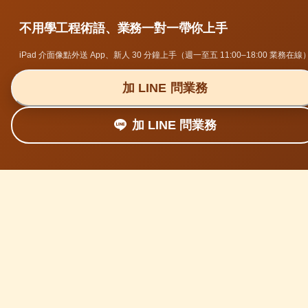
不用學工程術語、業務一對一帶你上手
iPad 介面像點外送 App、新人 30 分鐘上手（週一至五 11:00–18:00 業務在線
加 LINE 問業務
加 LINE 問業務
老闆親口說・街邊小店實測