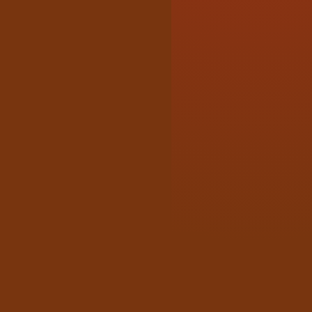
$
1399
/月
三年方案均攤・月繳 $
1999
商品上限
10,000
項
使用者
10
組
硬體採租賃方案