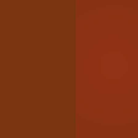
$
399
/月
三年方案均攤・月繳 $
699
商品上限
1,000
項
使用者
2
組
硬體採租賃方案
立即免費試用