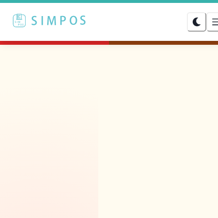
麵店 / 小吃店專屬
·
新手版三年方案均攤每月 $399 起、業務一對
立即試用
加 LINE
麵店 / 小吃店
・街邊家常