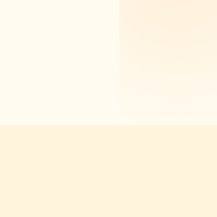
新手版三年方案均攤
硬體租賃
$399
$99/月起
/月起
麵店 / 小吃店
日常 — 你是不是也卡這幾關？
「備註不錯單
師傅敢用」