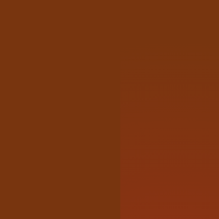
長期方案享漸進式折扣・均攤更低