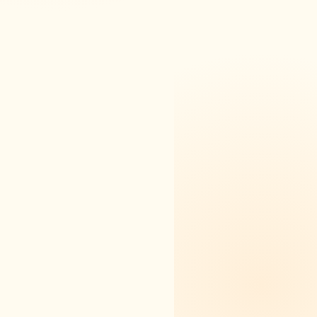
街邊麵舖
圖片補圖中（ISSUE-007）