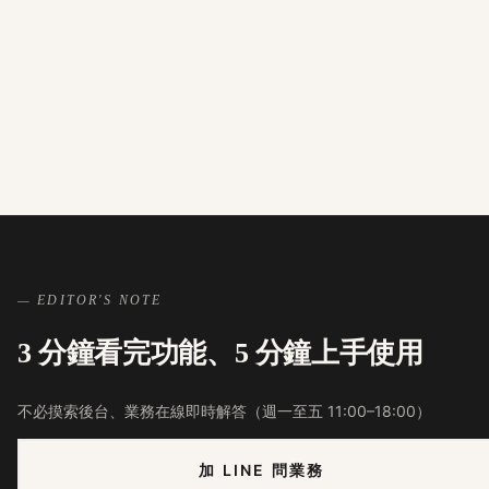
滯銷品自動標記
季節性週期分析
— EDITOR'S NOTE
3 分鐘看完功能、5 分鐘上手使用
不必摸索後台、業務在線即時解答（週一至五 11:00–18:00）
加 LINE 問業務