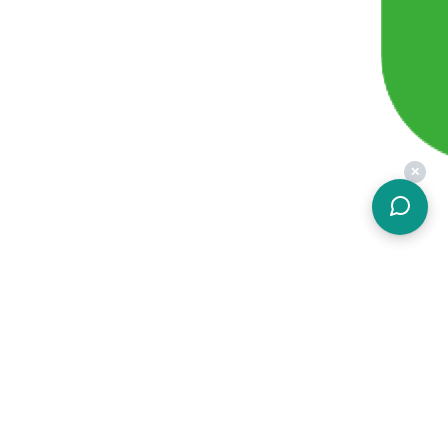
✕
關於簡結
價格方案
加入我們
硬體設備
常見問題
功能介紹
會員條款
客戶案例
隱私權政策
免費試用
什麼是POS
勞健保試算