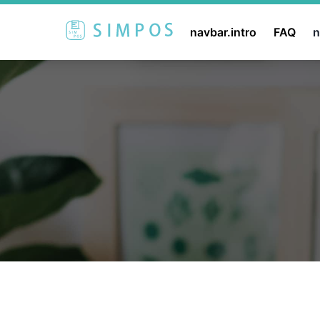
navbar.intro
FAQ
n