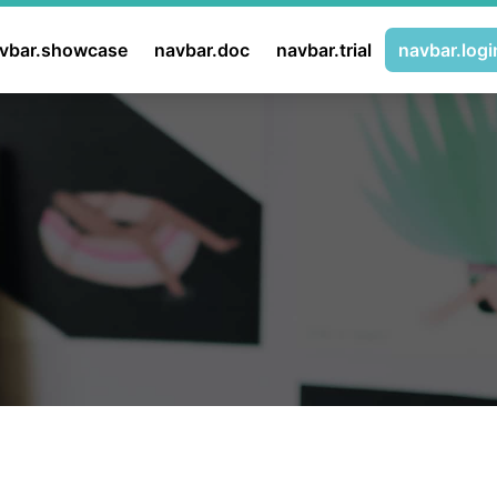
vbar.showcase
navbar.doc
navbar.trial
navbar.logi