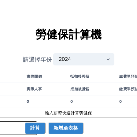
勞健保計算機
請選擇年份
實際開銷
抵扣後撥薪
繳費單預
實際人事
抵扣後撥薪
繳費單預
0
0
0
輸入薪資快速計算勞健保
計算
新增至表格