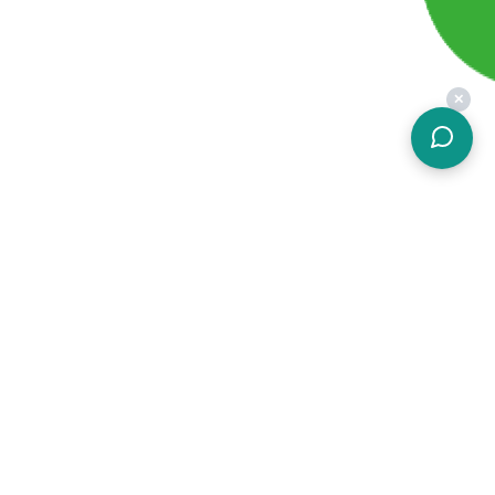
✕
關於簡結
價格方案
加入我們
硬體設備
常見問題
功能介紹
會員條款
客戶案例
隱私權政策
免費試用
什麼是POS
勞健保試算
各家POS比較
線上工具
關於簡結